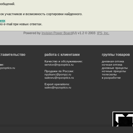
ообщений.
ок участников и возможность сортировки найденного.
иях
о e-mail при новых ответах.
Powered by
Invision Power Board
(U) v1.2 © 2003
IPS, Inc.
ставительство
работа с клиентами
группы товаров
Качество и обслуживание:
дневная оптика
ве:
service@npzoptics.ru
ночная оптика
zoptics.ru
дневные прицелы
Продажи по России:
ночные прицелы
npzkanc@ponpz.ru
телескопы
salesru@npzoptics.ru
в разработке
Export operations:
sales@npzoptics.ru