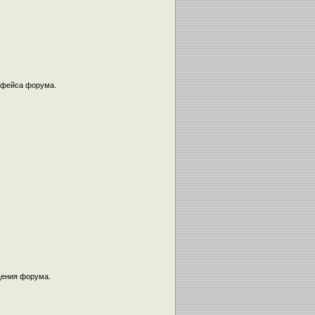
ерфейса форума.
щения форума.