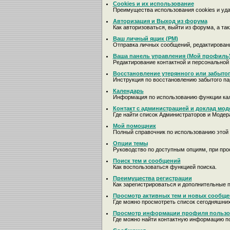
Cookies и их использование
Преимущества использования cookies и уд
Авторизация и Выход из форума
Как авторизоваться, выйти из форума, а та
Ваш личный ящик (PM)
Отправка личных сообщений, редактирован
Ваша панель управления (Мой профиль
Редактирование контактной и персональной
Восстановление утерянного или забыто
Инструкция по восстановлению забытого па
Календарь
Информация по использованию функции ка
Контакт с администрацией и доклад мод
Где найти список Администраторов и Модер
Мой помощник
Полный справочник по использованию этой 
Опции темы
Руководство по доступным опциям, при про
Поиск тем и сообщений
Как воспользоваться функцией поиска.
Преимущества регистрации
Как зарегистрироваться и дополнительные 
Просмотр активных тем и новых сообщ
Где можно просмотреть список сегодняшни
Просмотр информации профиля пользо
Где можно найти контактную информацию п