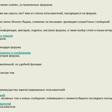
аление cookies, установленных форумом.
кже как скрыть сво? имя из списка пользователей, находящихся на форуме.
ие папок Личного Ящика, слежение за письмами, архивация сохран?нных сообщений.
)
 информации, аватаров, подписи, настроек форума, а также выбор стиля и языка инт
го пароля
роля.
лендаря форума.
ератору о сообщениях
аторов форума.
маленькой, но удобной функции.
смотре тем.
преимущества зарегистрированных пользователей.
ений
х активных тем и новые сообщения, появившиеся с момента Вашего последнего посе
вателей
ользователя.