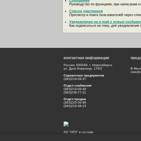
Сообщения
Руководство по функциям, при написании с
Список участников
Просмотр и поиск пользователей через спис
Уведомление на e-mail о новых сообщен
Как подписаться на тему, для уведомления п
контактная информация
пред
Россия, 630049, г. Новосибирск,
ул. Дуси Ковальчук, 179/2
В Моск
msk@np
Справочная предприятия
(383)216-08-37
Отдел снабжения
(383)216-08-48
(383)236-77-31
Отдел продаж
(383)225-58-96
(383)216-08-15
АО "НПЗ" в составе
Холдинга Швабе
Государственной корпорации