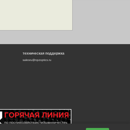
техническая поддержка
salesru@npzoptics.ru