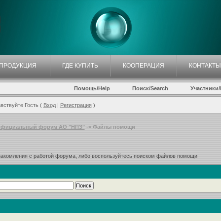
ПРОДУКЦИЯ
ГДЕ КУПИТЬ
КООПЕРАЦИЯ
КОНТАКТЫ
Помощь/Help
Поиск/Search
Участники/P
вствуйте Гость (
Вход
|
Регистрация
)
фициальный форум АО "НПЗ"
-> Файлы помощи
знакомления с работой форума, либо воспользуйтесь поиском файлов помощи