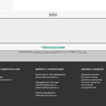
<
Вернуться назад
Powered by
Invision Power Board
(U) v1.2 © 2003
IPS, Inc.
ставительство
работа с клиентами
группы товаров
Качество и обслуживание:
дневная оптика
ве:
service@npzoptics.ru
ночная оптика
zoptics.ru
дневные прицелы
Продажи по России:
ночные прицелы
npzkanc@ponpz.ru
телескопы
salesru@npzoptics.ru
в разработке
Export operations:
sales@npzoptics.ru