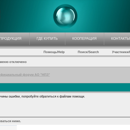
ПРОДУКЦИЯ
ГДЕ КУПИТЬ
КООПЕРАЦИЯ
КОНТАКТЫ
Помощь/Help
Поиск/Search
Участники/P
 меню отключено
фициальный форум АО "НПЗ"
чины ошибки, попробуйте обратиться к файлам помощи.
ваться ниже.