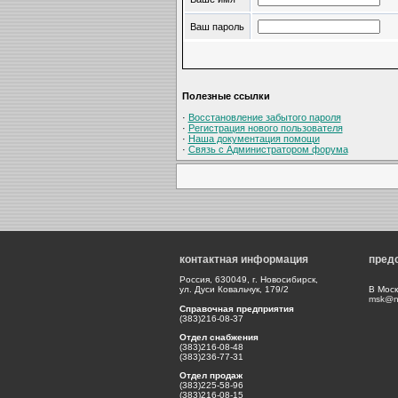
Ваш пароль
Полезные ссылки
·
Восстановление забытого пароля
·
Регистрация нового пользователя
·
Наша документация помощи
·
Связь с Администратором форума
контактная информация
пред
Россия, 630049, г. Новосибирск,
ул. Дуси Ковальчук, 179/2
В Моск
msk@np
Справочная предприятия
(383)216-08-37
Отдел снабжения
(383)216-08-48
(383)236-77-31
Отдел продаж
(383)225-58-96
(383)216-08-15