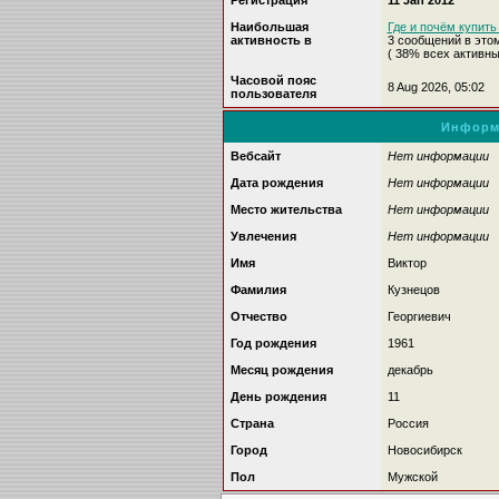
Регистрация
11 Jan 2012
Наибольшая
Где и почём купить 
активность в
3 сообщений в это
( 38% всех активн
Часовой пояс
8 Aug 2026, 05:02
пользователя
Информ
Вебсайт
Нет информации
Дата рождения
Нет информации
Место жительства
Нет информации
Увлечения
Нет информации
Имя
Виктор
Фамилия
Кузнецов
Отчество
Георгиевич
Год рождения
1961
Месяц рождения
декабрь
День рождения
11
Страна
Россия
Город
Новосибирск
Пол
Мужской