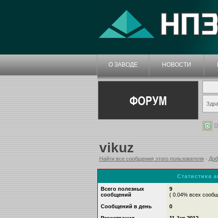
О ЗАВОДЕ
НОВОСТИ
ФОРУМ
Здра
О
vikuz
Найти все сообщения этого пользователя
·
Доб
Статистика 
Всего полезных
9
сообщений
( 0.04% всех сооб
Сообщений в день
0