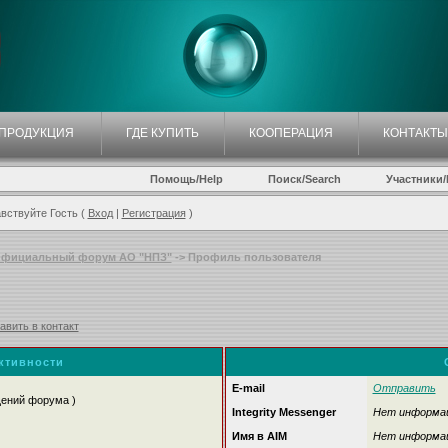
ПРОДУКЦИЯ
ГДЕ КУПИТЬ
КООПЕРАЦИЯ
КОНТАКТЫ
Помощь/Help
Поиск/Search
Участники/P
вствуйте Гость (
Вход
|
Регистрация
)
фициальный форум АО "НПЗ"
-> Профиль пользователя
авить в контакт
активности
E-mail
Отправить
щений форума )
Integrity Messenger
Нет информа
Имя в AIM
Нет информа