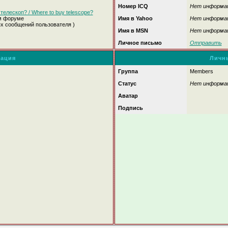
Номер ICQ
Нет информа
телескоп? / Where to buy telescope?
м форуме
Имя в Yahoo
Нет информа
ых сообщений пользователя )
Имя в MSN
Нет информа
Личное письмо
Отправить
ация
Личн
Группа
Members
Статус
Нет информа
Аватар
Подпись