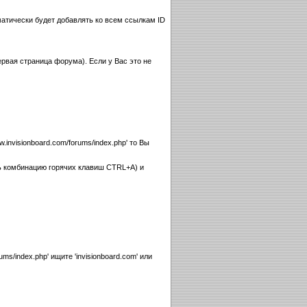
атически будет добавлять ко всем ссылкам ID
рвая страница форума). Если у Вас это не
invisionboard.com/forums/index.php' то Вы
ь комбинацию горячих клавиш CTRL+A) и
s/index.php' ищите 'invisionboard.com' или