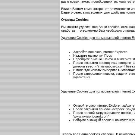
раз о новых темах и сообщениях, их количест
Если в Вашем компьютере нет возможности исп
Вашего сеанса посещения, для удобства испо
Очистка Cookies
Вы можете удалить все Ваши cookies, если наж
сработает, то возможно Вам необходимо проде
Удаление Cookies для пользователей Internet E
Закройте все окна Internet Explorer
Нажмите на кнопку 'Пуск
Перейдите в меню 'Найти' и выберите '
После открытия проводника, введите наз
должны ввести 'invisionboard.com' без к
В поле 'где искать' выберите
C:Window
После завершения поиска, выделите в
удалите их.
Удаление Cookies для пользователей Internet Ex
Откройте окно Internet Explorer, зайдит
После открытия панели настроек, зайди
После полной загрузки панели cookie, н
'www.invisionboard.com'
Войдите в каждый cookie и нажмите кно
Теперь все Ваши cookies удалены. В некоторых