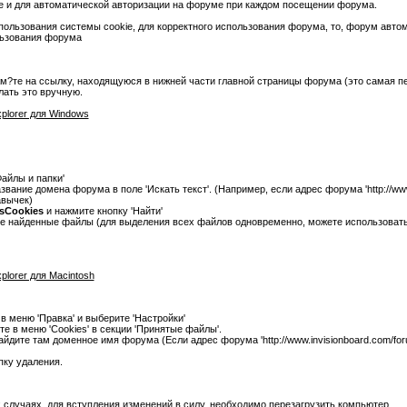
ве и для автоматической авторизации на форуме при каждом посещении форума.
ользования системы cookie, для корректного использования форума, то, форум автом
льзования форума
м?те на ссылку, находящуюся в нижней части главной страницы форума (это самая пе
лать это вручную.
xplorer для Windows
Файлы и папки'
вание домена форума в поле 'Искать текст'. (Например, если адрес форума 'http://www.
авычек)
sCookies
и нажмите кнопку 'Найти'
се найденные файлы (для выделения всех файлов одновременно, можете использоват
plorer для Macintosh
е в меню 'Правка' и выберите 'Настройки'
те в меню 'Cookies' в секции 'Принятые файлы'.
айдите там доменное имя форума (Если адрес форума 'http://www.invisionboard.com/forum
пку удаления.
 случаях, для вступления изменений в силу, необходимо перезагрузить компьютер.