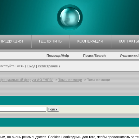
ПРОДУКЦИЯ
ГДЕ КУПИТЬ
КООПЕРАЦИЯ
КОНТАКТЫ
Помощь/Help
Поиск/Search
Участники/P
вствуйте Гость (
Вход
|
Регистрация
)
фициальный форум АО "НПЗ"
->
Темы помощи
-> Тема помощи
ым, но очень рекомендуется. Cookies необходимы для того, чтобы прослеживать за т